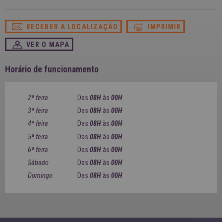
SPAIN
FRANCE
English
English
Spanish
Français
RECEBER A LOCALIZAÇÃO
IMPRIMIR
SWITZERLAND
GEORGIA
Deutsch
English
Français
VER O MAPA
ქართული
English
GREECE
UKRAINE
Ελληνικά
Українська
Horário de funcionamento
English
SAUDI ARABIA
HUNGARY
Arabic
Magyar
English
2ª feira
Das
08H
às
00H
English
3ª feira
Das
08H
às
00H
4ª feira
Das
08H
às
00H
5ª feira
Das
08H
às
00H
6ª feira
Das
08H
às
00H
Sábado
Das
08H
às
00H
Domingo
Das
08H
às
00H