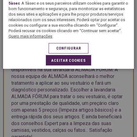
5àsec
A 5àsec e os seus parceiros utilizam cookies para garantir o
bom funcionamento e segurança, para monitorizar as estatísticas
APRESENTAÇÃO
dos seus sites e aplicações e para lhe propor produtos/serviços
relacionados com os seus interesses. Poderá optar por aceitar os
cookies ou configurar a sua escolha clicando em “Configurar”.
Poderá recusar os cookies clicando em “Continuar sem aceitar”.
Benvindo à 5àsec ALMADA FÓRUM, a sua lavandaria
Quero mais informações
em ALMADA. O grupo 5àsec, com mais de 50 anos
CONFIGURAR
de "saber-fazer", garante-lhe o melhor tratamento ao
seu vestuário e roupa de casa. Pré-tratamento,
ACEITAR COOKIES
limpeza a seco, engomado… descubra os serviços
disponíveis na sua lavandaria ALMADA FÓRUM. A
nossa equipa de ALMADA aconselhará o melhor
tratamento a aplicar ao seu vestuário e fará um
diagnóstico personalizado. Escolher a lavandaria
ALMADA FÓRUM para tratar o seu vestuário, é optar
por uma prestação de qualidade, um preçário claro
com apenas 5 preços (limpeza artigos básicos) e a
entrega rápida dos seus artigos. E ainda beneficiará
dos conselhos Expert para a limpeza das suas
camisas, vestidos, calças ou fatos... Satisfação
garantida!