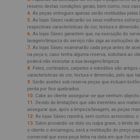
resumo destas condições gerais, bem como, nos cas
4.
As peças entregues apenas serão restituídas pelas 
5.
As lojas 5àsec realizarão os seus melhores esforços
respectivas características de cor, textura e dimensão.
6.
As lojas 5àsec garantem que, na execução do serviço
lavagem/limpeza do serviço não siga as instruções de
7.
As lojas 5àsec examinarão cada peça antes de aceit
na peça e, caso tenha alguma reserva, solicitará ao c
poderá não executar a sua lavagem/limpeza.
8.
Peles, cortinados, carpetes e edredões são artigos
características de cor, textura e dimensão, pelo que ta
9.
Serão aceites sob reserva peças que incluam botõe
perda por fios quebrados.
10.
Cabe ao cliente assegurar-se que nenhum objecto 
11.
Devido às limitações que são inerentes aos materi
assegurar que, após a limpeza/lavagem, as peças man
12.
As lojas 5àsec repetirá, sem custos acrescidos, o
13.
Salvo provando-se dolo ou culpa grave, o limite 
o cliente o encarregou, será a restituição do preço pago
comercial que essa peça tinha na data em que foi ent