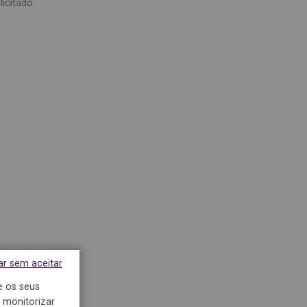
icitado.
ar sem aceitar
e os seus
 monitorizar