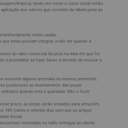
 lavagem/limpeza, tendo em conta o custo inicial médio
a aplicação aos valores que constam da tabela junta às
do manifestamente muito usado.
s que estas possam integrar, a não ser quando a
cesso do valor comercial da peça na data em que foi
o a possibilitar às lojas 5àsec a decisão de recusar a
so encontre alguma anomalia na mesma, preencher,
ões posteriores ao levantamento das peças.
 retirados quando esta é guardada. Não o fazer
r desse prazo, as peças serão enviados para armazém,
s 180 (cento e oitenta) dias sem que os artigos
dade Social.
 encontram resumidas no talão entregue ao cliente