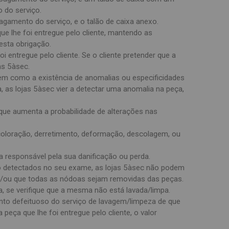
 do serviço.
agamento do serviço, e o talão de caixa anexo.
ue lhe foi entregue pelo cliente, mantendo as
 esta obrigação.
 entregue pelo cliente. Se o cliente pretender que a
as 5àsec.
 bem como a existência de anomalias ou especificidades
, as lojas 5àsec vier a detectar uma anomalia na peça,
que aumenta a probabilidade de alterações nas
scoloração, derretimento, deformação, descolagem, ou
 responsável pela sua danificação ou perda.
 são detectados no seu exame, as lojas 5àsec não podem
 e/ou que todas as nódoas sejam removidas das peças.
, se verifique que a mesma não está lavada/limpa.
ento defeituoso do serviço de lavagem/limpeza de que
a peça que lhe foi entregue pelo cliente, o valor