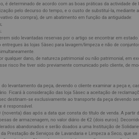
so, é determinado de acordo com as boas práticas da actividade de
rização pelo decurso do tempo, e o custo de substituí-la, mediante 
ovativo da compra), de um abatimento em função da antiguidade:
s;
;
iverem sido levantadas reservas por o artigo se encontrar em esta
 entregues às lojas 5àsec para lavagem/limpeza e não de conjunto
 simultaneamente.
r qualquer dano, de natureza patrimonial ou não patrimonial, em ex
sse risco lhe tiver sido previamente comunicado pelo cliente, de mod
o levantamento da peça, devendo o cliente examinar a peça e, ca
rio. Ficará à consideração das loja 5àsec a aceitação de reclamaç
àsec destinam-se exclusivamente ao transporte da peça devendo ser
e é responsável.
 (noventa) dias após a data que consta do título de venda. A parti
esas de armazenagem, no valor diário de €2 (dois euros). Decorrido
rados abandonados e serão doados a uma Instituição de Solidarie
s da Prestação de Serviços de Lavandaria e Limpeza a Seco, que se