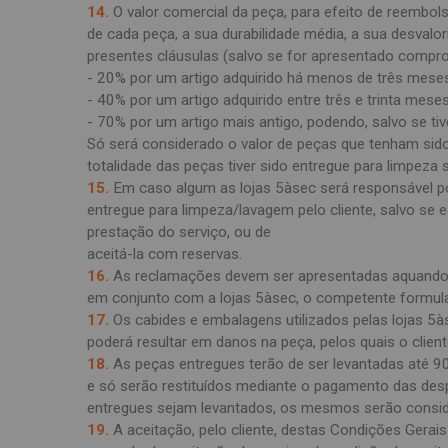
14.
O valor comercial da peça, para efeito de reembol
de cada peça, a sua durabilidade média, a sua desvalo
presentes cláusulas (salvo se for apresentado compr
- 20% por um artigo adquirido há menos de três mese
- 40% por um artigo adquirido entre três e trinta meses
- 70% por um artigo mais antigo, podendo, salvo se t
Só será considerado o valor de peças que tenham sido
totalidade das peças tiver sido entregue para limpeza
15.
Em caso algum as lojas 5àsec será responsável po
entregue para limpeza/lavagem pelo cliente, salvo se e
prestação do serviço, ou de
aceitá-la com reservas.
16.
As reclamações devem ser apresentadas aquando d
em conjunto com a lojas 5àsec, o competente formulá
17.
Os cabides e embalagens utilizados pelas lojas 5
poderá resultar em danos na peça, pelos quais o client
18.
As peças entregues terão de ser levantadas até 90
e só serão restituídos mediante o pagamento das desp
entregues sejam levantados, os mesmos serão conside
19.
A aceitação, pelo cliente, destas Condições Gerai