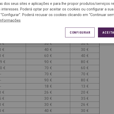
-
109 €
80 €
cas dos seus sites e aplicações e para lhe propor produtos/serviços 
3 €
20 €
20 €
interesses. Poderá optar por aceitar os cookies ou configurar a sua
-
18 €
14 €
“Configurar”. Poderá recusar os cookies clicando em “Continuar sem 
0 €
26 €
30 €
informações
 SEDA
SINTÉTICOS MISTOS
ALGODÃO
CONFIGURAR
ACEITA
0 €
30 €
30 €
0 €
40 €
30 €
0 €
60 €
40 €
9 €
90 €
80 €
0 €
70 €
60 €
-
70 €
70 €
-
90 €
80 €
-
18 €
13 €
0 €
26 €
20 €
5 €
30 €
35 €
0 €
30 €
26 €
0 €
40 €
30 €