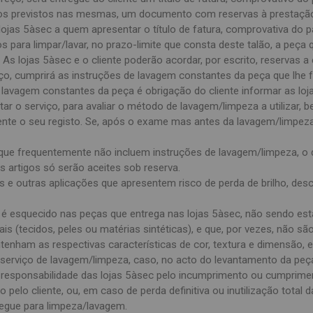
os previstos nas mesmas, um documento com reservas à prestação
lojas 5àsec a quem apresentar o título de fatura, comprovativa do p
 para limpar/lavar, no prazo-limite que consta deste talão, a peça q
 As lojas 5àsec e o cliente poderão acordar, por escrito, reservas a
, cumprirá as instruções de lavagem constantes da peça que lhe foi
 lavagem constantes da peça é obrigação do cliente informar as loj
ar o serviço, para avaliar o método de lavagem/limpeza a utilizar,
liente o seu registo. Se, após o exame mas antes da lavagem/limpeza
 que frequentemente não incluem instruções de lavagem/limpeza, o 
is artigos só serão aceites sob reserva.
s e outras aplicações que apresentem risco de perda de brilho, de
é esquecido nas peças que entrega nas lojas 5àsec, não sendo esta
ais (tecidos, peles ou matérias sintéticas), e que, por vezes, não
tenham as respectivas características de cor, textura e dimensão,
 serviço de lavagem/limpeza, caso, no acto do levantamento da peça
de responsabilidade das lojas 5àsec pelo incumprimento ou cumprim
 pelo cliente, ou, em caso de perda definitiva ou inutilização total d
regue para limpeza/lavagem.