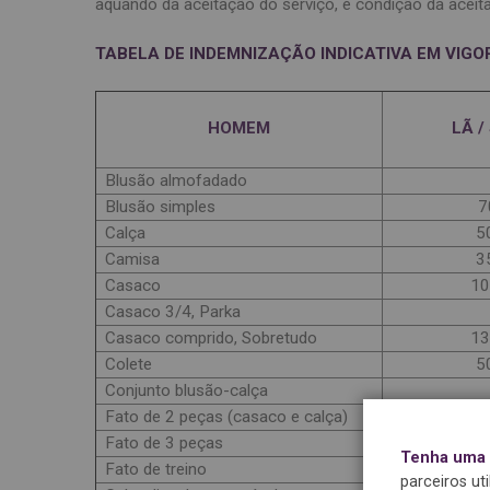
aquando da aceitação do serviço, é condição da aceita
TABELA DE INDEMNIZAÇÃO INDICATIVA EM VIGOR
HOMEM
LÃ /
Blusão almofadado
Blusão simples
7
Calça
5
Camisa
3
Casaco
10
Casaco 3/4, Parka
Casaco comprido, Sobretudo
13
Colete
5
Conjunto blusão-calça
Fato de 2 peças (casaco e calça)
15
Fato de 3 peças
20
Tenha uma e
Fato de treino
parceiros ut