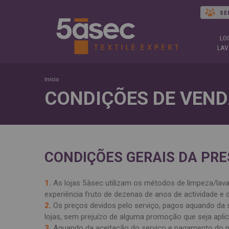
SE
LO
LAV
Início
CONDIÇÕES DE VEN
CONDIÇÕES GERAIS DA PRE
1.
As lojas 5àsec utilizam os métodos de limpeza/lava
experiência fruto de dezenas de anos de actividade e 
2.
Os preços devidos pelo serviço, pagos aquando da 
lojas, sem prejuízo de alguma promoção que seja apli
3.
Aquando da aceitação do serviço e pagamento do pr