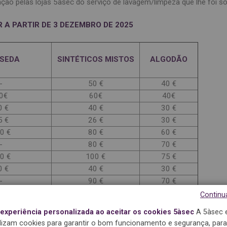
ção pelas lojas 5àsec do serviço de lavagem/limpeza que lhe foi sol
 A PARTIR DE 3 DEZEMBRO DE 2025
 SEDA
SINTÉTICOS MISTOS
ALGODÃO
-
50 €
40 €
0€
60€
40€
0 €
40 €
30 €
5 €
26 €
30 €
0 €
80 €
60 €
-
80 €
70 €
0 €
100 €
75 €
0 €
40 €
30 €
-
90 €
70 €
0 €
120 €
90 €
Continu
0 €
160 €
120 €
xperiência personalizada ao aceitar os cookies 5àsec
A 5àsec 
-
35 €
35 €
ilizam cookies para garantir o bom funcionamento e segurança, para