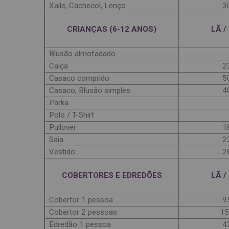
Xaile, Cachecol, Lenço
3
CRIANÇAS (6-12 ANOS)
LÃ /
Blusão almofadado
Calça
2
Casaco comprido
5
Casaco, Blusão simples
4
Parka
Polo / T-Shirt
Pullover
1
Saia
2
Vestido
2
COBERTORES E EDREDÕES
LÃ /
Cobertor 1 pessoa
9
Cobertor 2 pessoas
15
Edredão 1 pessoa
4