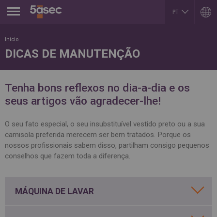
Jump to navigation
PT
EN
ARGENTINA
LUXEMBOURG
Início
Español
Français
DICAS DE MANUTENÇÃO
English
English
BELGIUM
MEXICO
English
Español
French
PORTUGAL
Tenha bons reflexos no dia-a-dia e os
BRAZIL
Portuguese
Portuguese
seus artigos vão agradecer-lhe!
REPUBLIK INDONESIA
CHILE
English
Español
ROMÂNĂ
English
O seu fato especial, o seu insubstituível vestido preto ou a sua
Română
Français
camisola preferida merecem ser bem tratados. Porque os
English
COLOMBIA
nossos profissionais sabem disso, partilham consigo pequenos
RUSSIA
Español
Русский
conselhos que fazem toda a diferença.
CZECH REPUBLIC
English
Čeština
SLOVAKIA
DUBAI
Slovenčina
English
MÁQUINA DE LAVAR
SERBIA
EGYPT
English
English
Cрпски
Arabic