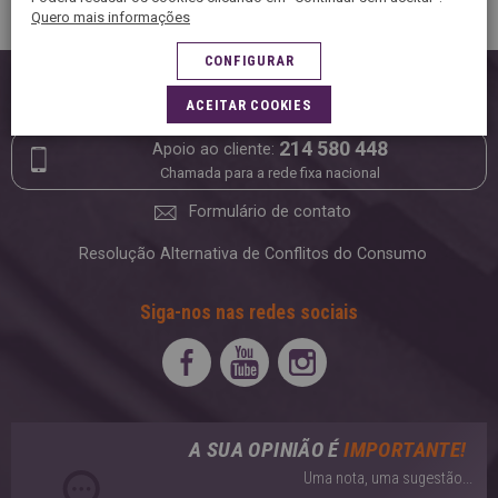
Quero mais informações
CONFIGURAR
Contacto
ACEITAR COOKIES
214 580 448
Apoio ao cliente:
Chamada para a rede fixa nacional
Formulário de contato
Resolução Alternativa de Conflitos do Consumo
Siga-nos nas redes sociais
A SUA OPINIÃO É
IMPORTANTE!
Uma nota, uma sugestão...