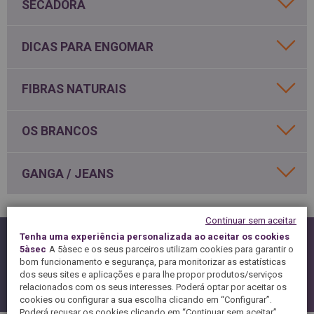
SPAIN
SECADORA
FRANCE
English
English
Spanish
Français
SWITZERLAND
DICAS PARA ENGOMAR
GEORGIA
Deutsch
English
Français
ქართული
English
GREECE
UKRAINE
FIBRAS NATURAIS
Ελληνικά
Українська
English
SAUDI ARABIA
HUNGARY
Arabic
OS BRANCOS
Magyar
English
English
GANGA / JEANS
Continuar sem aceitar
COMO TRATAR AS NÓDOAS DO SEU VESTUÁRIO?
Tenha uma experiência personalizada ao aceitar os cookies
5àsec
A 5àsec e os seus parceiros utilizam cookies para garantir o
bom funcionamento e segurança, para monitorizar as estatísticas
EM CASO DE NÓDOAS
dos seus sites e aplicações e para lhe propor produtos/serviços
relacionados com os seus interesses. Poderá optar por aceitar os
SABER LER UMA ETIQUETA
cookies ou configurar a sua escolha clicando em “Configurar”.
Poderá recusar os cookies clicando em “Continuar sem aceitar”.