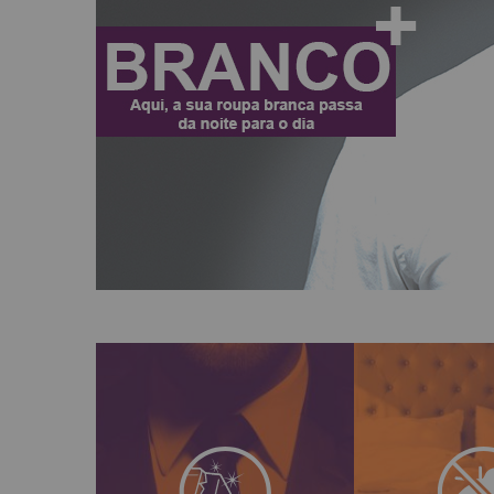
A 5àsec elimi
O tratamento têxtil que
retidos nas 
protege os seus artigos e
seus têxteis c