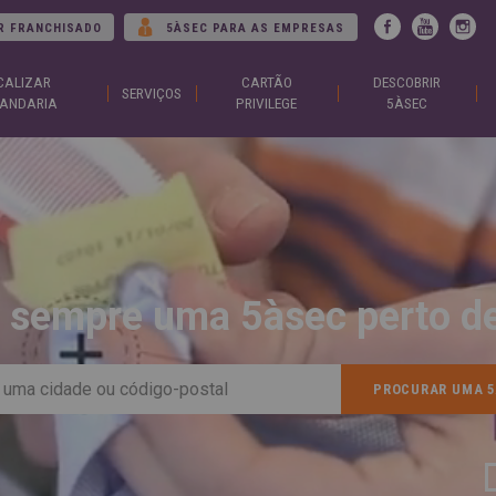
Jump to navigation
R FRANCHISADO
5ÀSEC PARA AS EMPRESAS
CALIZAR
CARTÃO
DESCOBRIR
ARGENTINA
DUBA
SERVIÇOS
Español
Englis
ANDARIA
PRIVILEGE
5ÀSEC
English
EGYP
BELGIUM
Englis
English
Arabic
French
FRAN
BRAZIL
Englis
Portuguese
França
CHILE
GEOR
Español
Englis
English
ქართ
Français
 sempre uma 5àsec perto de
GREE
COLOMBIA
Ελληνι
Español
Englis
CZECH
HUNG
REPUBLIC
Magya
Čeština
Englis