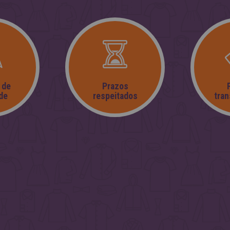
 de
Prazos
de
respeitados
tra