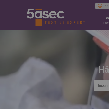
SE
LO
LAV
Há