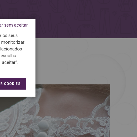
ar sem aceitar
e os seus
 monitorizar
relacionados
 escolha
aceitar”.
R COOKIES