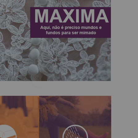
As técnicas 5àsec
erviço Goma
devolvem as qualidades
arantimos um
impermeáveis dos seus
tradicional de