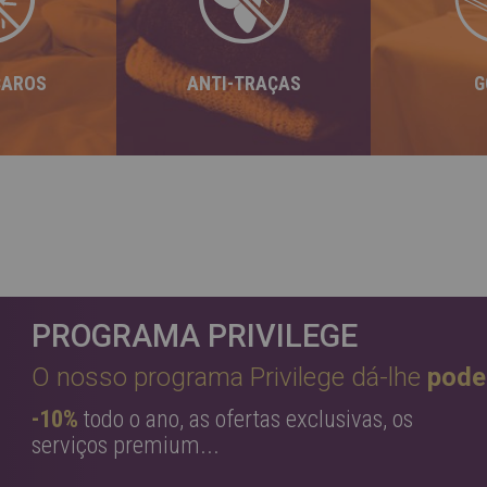
para garantir uma
inovadores,
qualidad
protecção total dos seus
o risco de
impecáv
têxteis e uma higiene
as.
tê
perfeita.
CAROS
ANTI-TRAÇAS
G
PROGRAMA PRIVILEGE
O nosso programa Privilege dá-lhe
pode
-10%
todo o ano, as ofertas exclusivas, os
serviços premium...