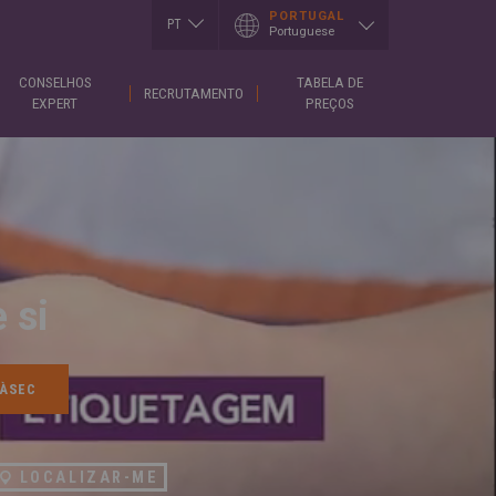
PORTUGAL
PT
Portuguese
EN
CONSELHOS
TABELA DE
I
LUXEMBOURG
SLOVAKIA
RECRUTAMENTO
h
Français
Slovenčina
EXPERT
PREÇOS
English
T
SERBIA
h
MEXICO
English
Español
Cрпски
CE
PORTUGAL
SPAIN
h
Portuguese
English
is
Spanish
REPUBLIK
GIA
INDONESIA
SWITZERLAND
h
English
Deutsch
ული
Français
ROMÂNĂ
English
 si
CE
Română
κά
English
UKRAINE
h
Українська
RUSSIA
ARY
Русский
SAUDI ARABIA
r
English
Arabic
h
English
LOCALIZAR-ME