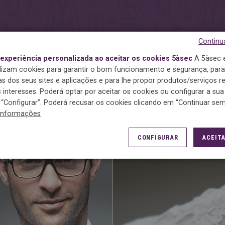
.
dades.
o de tempo.
nsabilidade social e ambiental.
Continu
xperiência personalizada ao aceitar os cookies 5àsec
A 5àsec 
ilizam cookies para garantir o bom funcionamento e segurança, para
cas dos seus sites e aplicações e para lhe propor produtos/serviços 
interesses. Poderá optar por aceitar os cookies ou configurar a sua
OS NOSSOS SERVIÇOS
“Configurar”. Poderá recusar os cookies clicando em “Continuar sem 
informações
CONFIGURAR
ACEITA