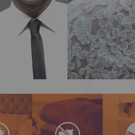
A 5àsec criou para si um
na os ácaros
Com o s
tratamento eficaz e
fibras dos
5àsec, g
natural contra as traças
om o auxílio
tratamento 