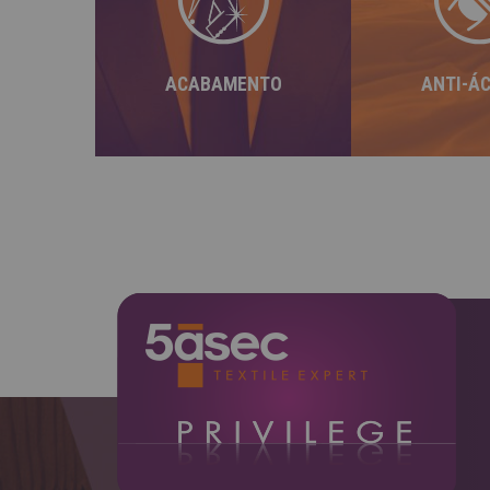
lhe garante um aspecto
de produtos 
profissional "acabado de
prevenindo 
engomar".
alergi
ACABAMENTO
ANTI-Á