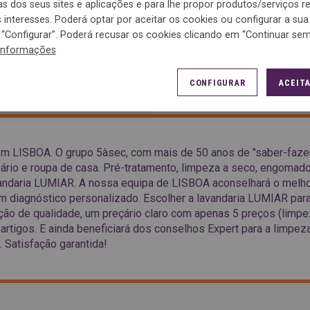
cas dos seus sites e aplicações e para lhe propor produtos/serviços 
interesses. Poderá optar por aceitar os cookies ou configurar a sua
“Configurar”. Poderá recusar os cookies clicando em “Continuar sem 
informações
ACESSO
CONFIGURAR
ACEITA
em LISBOA. O grupo 5àsec, com mais de 50 anos de "saber-fazer
uário e roupa de casa. Pré-tratamento, limpeza a seco, engomad
vandaria LUMIAR. A nossa equipa de LISBOA aconselhará o melh
 um diagnóstico personalizado. Escolher a lavandaria LUMIAR par
tação de qualidade, um preçário claro com apenas 5 preços (limp
 artigos. E ainda beneficiará dos conselhos Expert para a limpez
. Satisfação garantida!