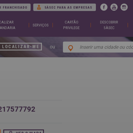
Jump to navigation
R FRANCHISADO
5ÀSEC PARA AS EMPRESAS
CALIZAR
CARTÃO
DESCOBRIR
ARGENTINA
DUBA
SERVIÇOS
Español
Englis
ANDARIA
PRIVILEGE
5ÀSEC
English
EGYP
BELGIUM
Englis
English
Arabic
ou
French
LOCALIZAR-ME
FRAN
BRAZIL
Englis
Portuguese
França
CHILE
GEOR
Español
Englis
English
ქართ
Français
GREE
COLOMBIA
Ελληνι
Español
Englis
CZECH
HUNG
REPUBLIC
Magya
Čeština
Englis
217577792