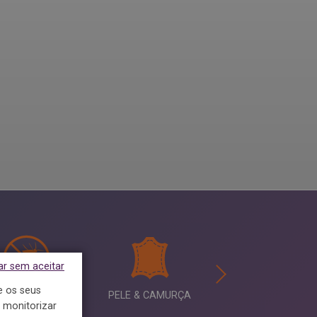
ar sem aceitar
e os seus
NTI-TRAÇAS
PELE & CAMURÇA
PACK CASUAL
 monitorizar