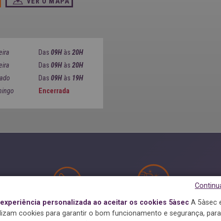
VER O MAPA
eira
Das
09H
às
20H
eira
Das
09H
às
20H
ado
Das
09H
às
19H
ingo
Encerrada
Continu
xperiência personalizada ao aceitar os cookies 5àsec
A 5àsec 
5
ANTI-NÓDOAS
ACABAMENTO
A
ilizam cookies para garantir o bom funcionamento e segurança, para