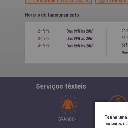
RECEBER A LOCALIZAÇÃO
IMPRIMIR
Horário de funcionamento
5ª f
2ª feira
Das
09H
às
20H
6ª f
3ª feira
Das
09H
às
20H
Sáb
4ª feira
Das
09H
às
20H
Dom
Serviços têxteis
Tenha uma e
BRANCO+
ENGOMADO 
parceiros ut
CAMISAS