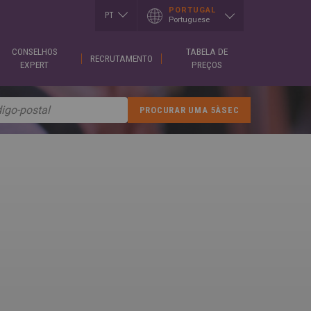
PORTUGAL
PT
Portuguese
EN
CONSELHOS
TABELA DE
I
LUXEMBOURG
SLOVAKIA
RECRUTAMENTO
h
Français
Slovenčina
EXPERT
PREÇOS
English
T
SERBIA
h
MEXICO
English
Español
Cрпски
CE
PORTUGAL
SPAIN
h
Portuguese
English
is
Spanish
REPUBLIK
GIA
INDONESIA
SWITZERLAND
h
English
Deutsch
ული
Français
ROMÂNĂ
English
CE
Română
κά
English
UKRAINE
h
Українська
RUSSIA
ARY
Русский
SAUDI ARABIA
r
English
Arabic
h
English