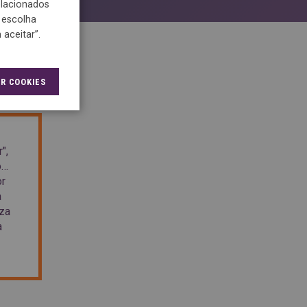
relacionados
 escolha
aceitar”.
R COOKIES
",
o…
or
a
eza
a