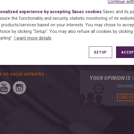
Continue wit
consumo integram a
Rede de Arbitragem de Consumo
.
os pela Direção-Geral do Consumidor no Portal do Consumidor (
www.
onalized experience by accepting 5àsec cookies
5àsec and its p
olução de Litígios em Linha (RLL) europeia para resolver os seus li
sure the functionality and security, statistic monitoring of its websit
products/services based on your interests.
You may chose to accep
hoice by clicking "Setup". You may also refuse all cookies by clicking
pting".
I want more details
SETUP
ACCEP
s on social networks
YOUR OPINION IS
One note,
GIVE US