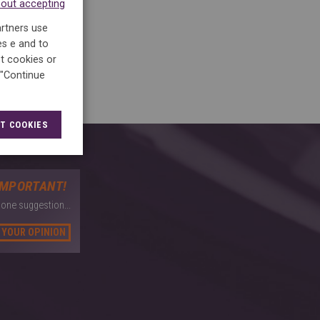
hout accepting
consumidor.pt
).
artners use
tígios.
es e and to
t cookies or
 "Continue
T COOKIES
IMPORTANT!
 one suggestion...
 YOUR OPINION