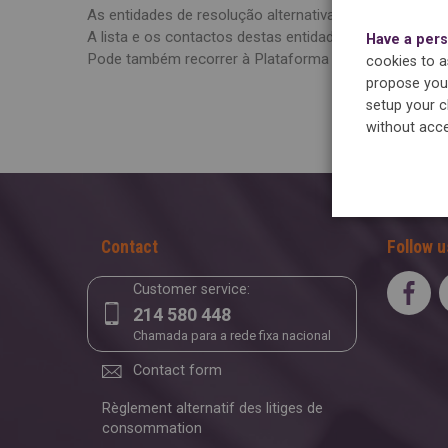
As entidades de resolução alternativa de litígios de 
A lista e os contactos destas entidades são divulgad
Have a pers
Pode também recorrer à Plataforma Eletrónica para Res
cookies to as
propose you 
setup your c
without acce
Contact
Follow u
Customer service:
214 580 448
Chamada para a rede fixa nacional
Contact form
Règlement alternatif des litiges de
consommation