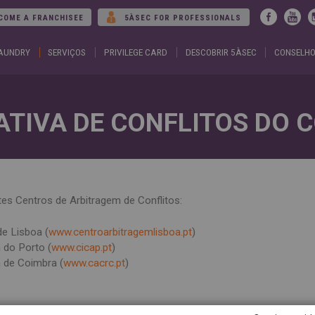
Jump to navigation
COME A FRANCHISEE
5ÀSEC FOR PROFESSIONALS
LAUNDRY
SERVIÇOS
PRIVILEGE CARD
DESCOBRIR 5ÀSEC
CONSELHO
ARGENTINA
DUBA
Español
Englis
English
EGYP
BELGIUM
Englis
English
Arabic
French
ATIVA DE CONFLITOS DO
FRAN
BRAZIL
Englis
Portuguese
França
CHILE
GEOR
Español
Englis
English
ქართ
Français
GREE
es Centros de Arbitragem de Conflitos:
COLOMBIA
Ελληνι
Español
Englis
CZECH
HUNG
e Lisboa (
www.centroarbitragemlisboa.pt
)
REPUBLIC
Magya
 do Porto (
www.cicap.pt
)
Čeština
Englis
 de Coimbra (
www.cacrc.pt
)