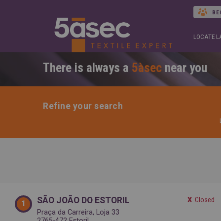
BE
LOCATE 
There is always a
5àsec
near you
Refine your search
laund
SÃO JOÃO DO ESTORIL
Closed
1
Praça da Carreira, Loja 33
2765-472 Estoril