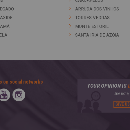
ÉM
CARCAVELOS
EGADO
ARRUDA DOS VINHOS
AXIDE
TORRES VEDRAS
SAMÁ
MONTE ESTORIL
ELA
SANTA IRIA DE AZÓIA
s on social networks
YOUR OPINION IS
One note,
GIVE US