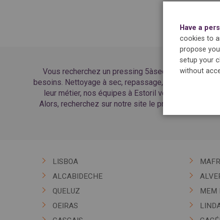
Have a pers
cookies to as
propose you 
setup your c
Vous recherchez un pressing 5àsec à Estoril ? 5àse
without acce
besoins. Nettoyage à sec, repassage, retouches, soins 
leur métier, nos équipes à Estoril vous accueillent 
Alors, recherchez sur notre site le pressing le plus
LISBOA
MAF
ALCABIDECHE
ALVE
QUELUZ
MEM 
OEIRAS
LIND