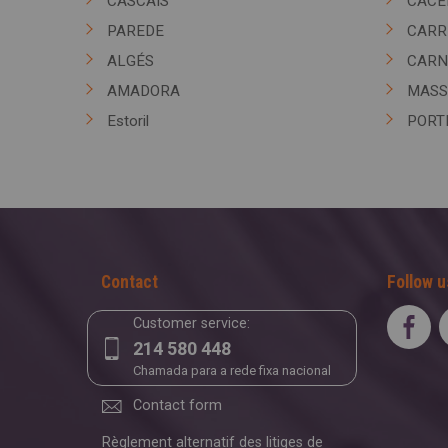
CASCAIS
CAC
PAREDE
CARR
ALGÉS
CARN
AMADORA
MAS
Estoril
PORT
Contact
Follow u
Customer service:
214 580 448
Chamada para a rede fixa nacional
Contact form
Règlement alternatif des litiges de