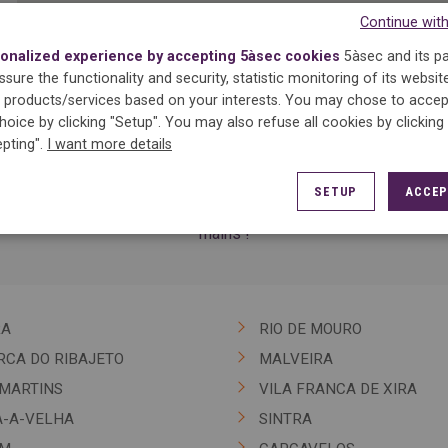
Continue wit
onalized experience by accepting 5àsec cookies
5àsec and its p
sure the functionality and security, statistic monitoring of its websit
products/services based on your interests.
You may chose to accep
hoice by clicking "Setup". You may also refuse all cookies by clicking
c vous offre des prestations de teinturerie et blanchisserie ac
pting".
I want more details
et traitements des textiles... 5àsec c'est une expertise de plu
dans la convivialité et vous garantissent un service de qualité d
SETUP
ACCEP
 proche de chez vous à Estoril et faites confiance à nos professi
mains !
RA
RIO DE MOURO
RCA DO RIBAJETO
MALVEIRA
MARTINS
VILA FRANCA DE XIRA
A-A-VELHA
SINTRA