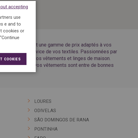
hout accepting
artners use
es e and to
t cookies or
 "Continue
cessibles à tous et une gamme de prix adaptés à vos
s de 40 ans au service de vos textiles. Passionnées par
ans l’entretien de vos vêtements et linges de maison.
T COOKIES
onnels du textile, vos vêtements sont entre de bonnes
LOURES
ODIVELAS
SÃO DOMINGOS DE RANA
PONTINHA