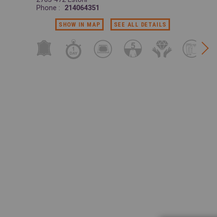
Phone :
214064351
SHOW IN MAP
SEE ALL DETAILS